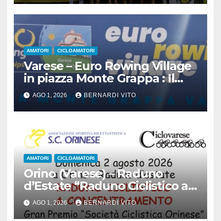
AMATORI
CICLOAMATORI
Varese – Euro Rowing Village
in piazza Monte Grappa : Il
Canottaggio ospita il Ciclismo
AGO 1, 2026
BERNARDI VITO
AMATORI
CICLOAMATORI
Orino (Varese) – Raduno
d’Estate “Raduno Ciclistico a
Concentramento” : Gran
AGO 1, 2026
BERNARDI VITO
Premio Società Ciclistica