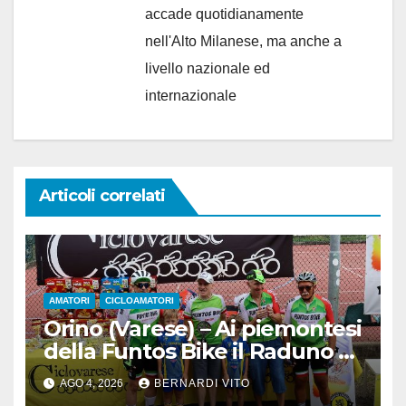
accade quotidianamente
nell'Alto Milanese, ma anche a
livello nazionale ed
internazionale
Articoli correlati
AMATORI
CICLOAMATORI
Orino (Varese) – Ai piemontesi
della Funtos Bike il Raduno di
Orino
AGO 4, 2026
BERNARDI VITO