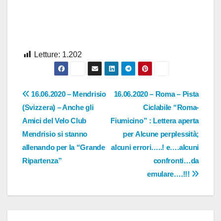
Letture:
1.202
Navigazione
16.06.2020 – Mendrisio
16.06.2020 – Roma – Pista
(Svizzera) – Anche gli
Ciclabile “Roma-
articoli
Amici del Velo Club
Fiumicino” : Lettera aperta
Mendrisio si stanno
per Alcune perplessità;
allenando per la “Grande
alcuni errori…..! e….alcuni
Ripartenza”
confronti…da
emulare….!!!