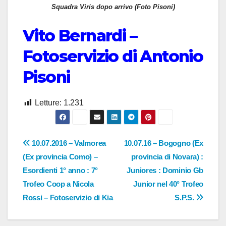
Squadra Viris dopo arrivo (Foto Pisoni)
Vito Bernardi –
Fotoservizio di Antonio
Pisoni
Letture:
1.231
Navigazione
10.07.2016 – Valmorea
10.07.16 – Bogogno (Ex
(Ex provincia Como) –
provincia di Novara) :
articoli
Esordienti 1° anno : 7°
Juniores : Dominio Gb
Trofeo Coop a Nicola
Junior nel 40° Trofeo
Rossi – Fotoservizio di Kia
S.P.S.