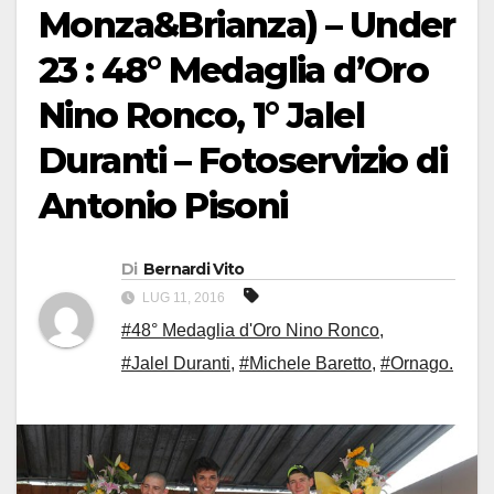
Monza&Brianza) – Under
23 : 48° Medaglia d’Oro
Nino Ronco, 1° Jalel
Duranti – Fotoservizio di
Antonio Pisoni
Di
Bernardi Vito
LUG 11, 2016
#48° Medaglia d'Oro Nino Ronco
,
#Jalel Duranti
,
#Michele Baretto
,
#Ornago.