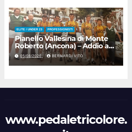
all’83° Giro di Polonia
ELITE / UNDER 23
PROFESSIONISTI
Pianello Vallesina di Monte
Roberto (Ancona) – Addio ad
Alderino Bartoloni, Direttore
05/08/2026
BERNARDI VITO
Sportivo rigorosamente
Gentile
www.pedaletricolore.