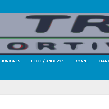
JUNIORES
ELITE / UNDER23
DONNE
HAND