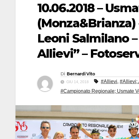
10.06.2018 – Usma
(Monza&Brianza) – 
Leoni Salmilano 
Allievi” – Fotoser
Di
Bernardi Vito
#Allievi
,
#Allievi
GIU 14, 2018
#Campionato Regionale; Usmate V