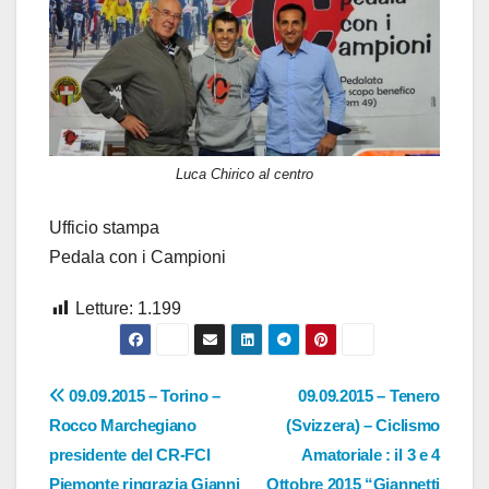
Luca Chirico al centro
Ufficio stampa
Pedala con i Campioni
Letture:
1.199
Navigazione
09.09.2015 – Torino –
09.09.2015 – Tenero
Rocco Marchegiano
(Svizzera) – Ciclismo
articoli
presidente del CR-FCI
Amatoriale : il 3 e 4
Piemonte ringrazia Gianni
Ottobre 2015 “Giannetti