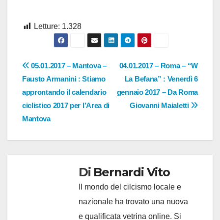
Letture:
1.328
Navigazione
05.01.2017 – Mantova –
04.01.2017 – Roma – “W
Fausto Armanini : Stiamo
La Befana” : Venerdì 6
articoli
approntando il calendario
gennaio 2017 – Da Roma
ciclistico 2017 per l’Area di
Giovanni Maialetti
Mantova
Di
Bernardi Vito
Il mondo del cilcismo locale e
nazionale ha trovato una nuova
e qualificata vetrina online. Si