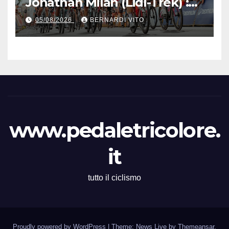
Jonathan Milan (Lidl-Trek) :
Vince la terza tappa di
05/08/2026
BERNARDI VITO
seguito e in maglia gialla
all’83° Giro di Polonia
www.pedaletricolore.
it
tutto il ciclismo
Proudly powered by WordPress
|
Theme: News Live by
Themeansar
.