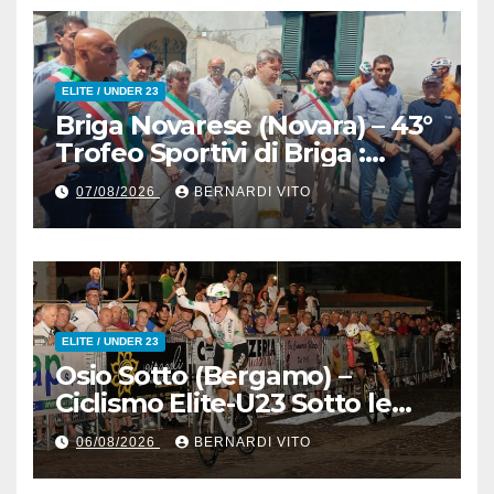
ELITE / UNDER 23
Briga Novarese (Novara) – 43°
Trofeo Sportivi di Briga :
Nicolò Arrighetti è ancora lui
07/08/2026
BERNARDI VITO
il Re del Muro di San
Colombano
ELITE / UNDER 23
Osio Sotto (Bergamo) –
Ciclismo Elite-U23 Sotto le
Stelle : Kevin Bertoncelli (SC
06/08/2026
BERNARDI VITO
Padovani-Polo Cherry Bank)
su Andrea Biancalani