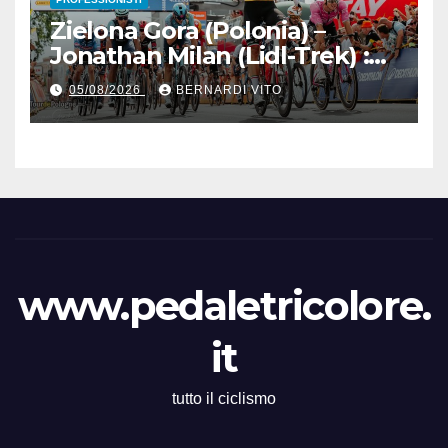
Zielona Gora (Polonia) –
Jonathan Milan (Lidl-Trek) :
Vince la terza tappa di
05/08/2026
BERNARDI VITO
seguito e in maglia gialla
all’83° Giro di Polonia
www.pedaletricolore.
it
tutto il ciclismo