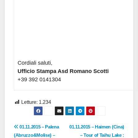
Cordiali saluti,
Ufficio Stampa Asd Romano Scotti
+39 392 0141304
Letture:
1.234
Navigazione
01.11.2015 – Palena
01.11.2015 – Haimen (Cina)
(Abruzzo&Molise) –
– Tour of Taihu Lake :