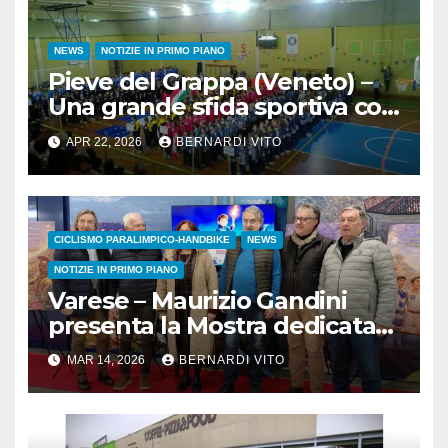
NEWS
NOTIZIE IN PRIMO PIANO
Pieve del Grappa (Veneto) –
Una grande sfida sportiva con
le Olimpiadi Lasalliane al
APR 22, 2026
BERNARDI VITO
Filippin di Pieve del Grappa
CICLISMO PARALIMPICO-HANDBIKE
NEWS
NOTIZIE IN PRIMO PIANO
Varese – Maurizio Gandini
presenta la Mostra dedicata
alle “Olimpiadi e
MAR 14, 2026
BERNARDI VITO
Paralimpiadi”