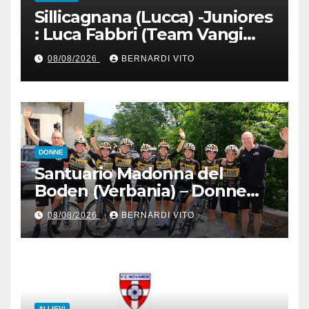
Sillicagnana (Lucca) -Juniores
: Luca Fabbri (Team Vangi
Tommasini) vince il “Gran
08/08/2026
BERNARDI VITO
Premio Garfagnana –
Memorial Gino Bartali”
DONNE
Santuario Madonna del
Boden (Verbania) – Donne
Juniores : Matilde Rossignoli
08/08/2026
BERNARDI VITO
(Bft Burzoni-Vo2 Team Pink)
in solitaria nel 7° Trofeo
Santuario Madonna del
Boden
ALLIEVI