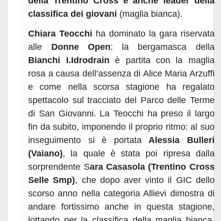
della Trentino Cross è anche leader della
classifica dei giovani
(maglia bianca).
Chiara Teocchi
ha dominato la gara riservata
alle
Donne Open
: la bergamasca della
Bianchi I.Idrodrain
è partita con la maglia
rosa a causa dell’assenza di Alice Maria Arzuffi
e come nella scorsa stagione ha regalato
spettacolo sul tracciato del Parco delle Terme
di San Giovanni. La Teocchi ha preso il largo
fin da subito, imponendo il proprio ritmo: al suo
inseguimento si è portata
Alessia Bulleri
(Vaiano)
, la quale è stata poi ripresa dalla
sorprendente S
ara Casasola (Trentino Cross
Selle Smp)
, che dopo aver vinto il GIC dello
scorso anno nella categoria Allievi dimostra di
andare fortissimo anche in questa stagione,
lottando per la classifica della maglia bianca.