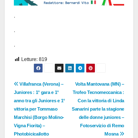
.
.
.
Letture:
819
Navigazione
Villafranca (Verona) –
Volta Mantovana (MN) –
Juniores : 1° gara e 1°
Trofeo Tecnomeccanica :
articoli
anno tra gli Juniores e 1°
Con la vittoria di Linda
vittoria per Tommaso
Sanarini parte la stagione
Marchisi (Borgo Molino-
delle donne juniores –
Vigna Fiorita) –
Fotoservizio di Remo
Photobicicailotto
Mosna