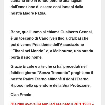
cantarlo fino in fondo perché attanagliati
dall’emozione di essere così lontani dalla
nostra Madre Patria.
Bene, quell’uomo si chiama Gualberto Gennai,
è un toscano di Capoliveri (Isola d’Elba) che
poi divenne Presidente dell’Associazione
“Elbani nel Mondo” e, a Melbourne, una strada
porta il suo nome.
Grazie Ercole e a te che ci hai preceduti nel
fatidico giorno “Senza Tramonto” preghiamo il
nostro Padre Eterno affinchè ti doni l’Eterno
Riposo nello splendore della Sua Protezione.
Ciao Ercole.
(Baldini aveva 89 anni ed era nato il 26.1.1933 –