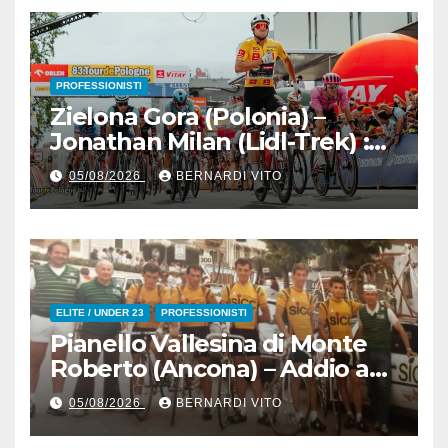
Senaghese)
PROFESSIONISTI
Zielona Gora (Polonia) –
Jonathan Milan (Lidl-Trek) :
Vince la terza tappa di
05/08/2026
BERNARDI VITO
seguito e in maglia gialla
all’83° Giro di Polonia
ELITE / UNDER 23
PROFESSIONISTI
Pianello Vallesina di Monte
Roberto (Ancona) – Addio ad
Alderino Bartoloni, Direttore
05/08/2026
BERNARDI VITO
Sportivo rigorosamente
Gentile