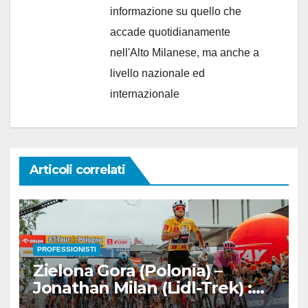
informazione su quello che
accade quotidianamente
nell'Alto Milanese, ma anche a
livello nazionale ed
internazionale
Articoli correlati
PROFESSIONISTI
Zielona Gora (Polonia) –
Jonathan Milan (Lidl-Trek) :
Vince la terza tappa di