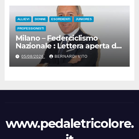
ALLIEVI
DONNE
ESORDIENTI
JUNIORES
PROFESSIONISTI
Milano – Federciclismo
Nazionale : Lettera aperta del
Presidente Cordiano
05/08/2026
BERNARDI VITO
Dagnoni
www.pedaletricolore.