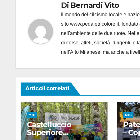
Di
Bernardi Vito
Il mondo del cilcismo locale e nazion
sito www.pedaletricolore.it, fondato 
nell'ambiente delle due ruote. Nell
di corse, atleti, società, dirigenti
nell'Alto Milanese, ma anche a live
Articoli correlati
MTB
MTB
Castelluccio
Pate
Superiore
– Co