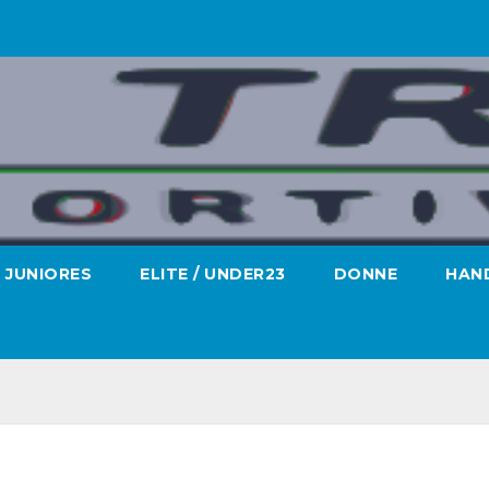
JUNIORES
ELITE / UNDER23
DONNE
HAND