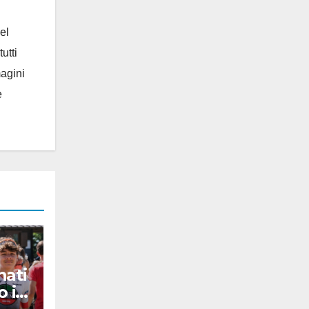
el
utti
magini
e
nati
o i