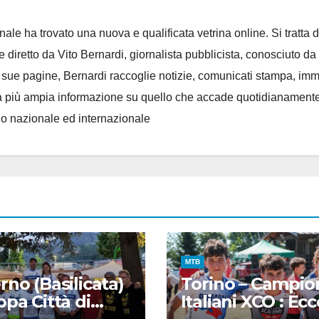
ale ha trovato una nuova e qualificata vetrina online. Si tratta d
e diretto da Vito Bernardi, giornalista pubblicista, conosciuto da t
e sue pagine, Bernardi raccoglie notizie, comunicati stampa, im
, e la più ampia informazione su quello che accade quotidianament
llo nazionale ed internazionale
MTB
rno (Basilicata)
Torino – Campio
ppa Città di
Italiani XCO : Ecc