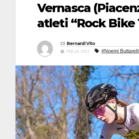
Vernasca (Piacenza
atleti “Rock Bik
Di
Bernardi Vito
#Noemi Buttarell
FEB 18, 2023