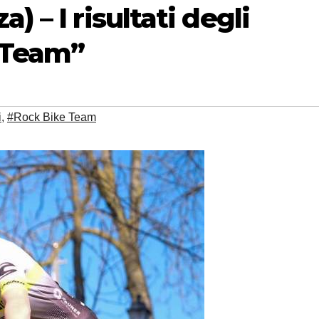
) – I risultati degli
e Team”
i
,
#Rock Bike Team