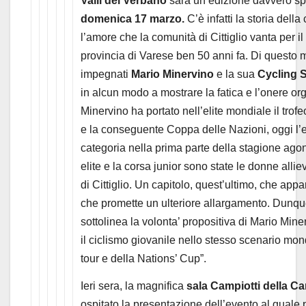
Valli del Verbano
sarà un’edizione davvero sp
domenica 17 marzo.
C’è infatti la storia dell
l’amore che la comunità di Cittiglio vanta per il
provincia di Varese ben 50 anni fa. Di questo
impegnati
Mario Minervino
e la sua
Cycling 
in alcun modo a mostrare la fatica e l’onere org
Minervino ha portato nell’elite mondiale il trof
e la conseguente Coppa delle Nazioni, oggi l’
categoria nella prima parte della stagione agon
elite e la corsa junior sono state le donne alli
di Cittiglio. Un capitolo, quest’ultimo, che 
che promette un ulteriore allargamento. Dunque
sottolinea la volonta’ propositiva di Mario Mine
il ciclismo giovanile nello stesso scenario mo
tour e della Nations’ Cup”.
Ieri sera, la magnifica
sala Campiotti della C
ospitato la presentazione dell’evento al quale p