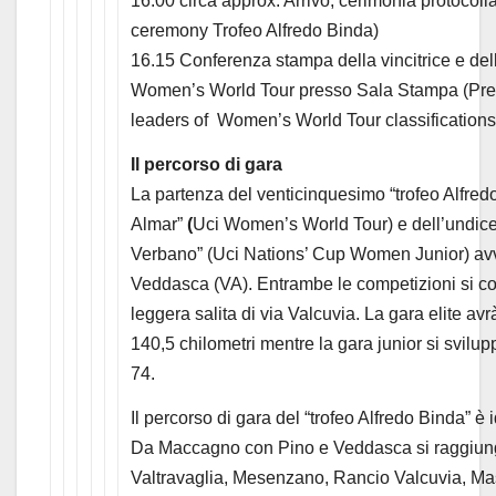
16.00 circa approx. Arrivo, cerimonia protocoll
ceremony Trofeo Alfredo Binda)
16.15 Conferenza stampa della vincitrice e dell
Women’s World Tour presso Sala Stampa (Pres
leaders of Women’s World Tour classification
Il percorso di gara
La partenza del venticinquesimo “trofeo Alfredo
Almar”
(
Uci Women’s World Tour) e dell’undice
Verbano” (Uci Nations’ Cup Women Junior) av
Veddasca (VA). Entrambe le competizioni si con
leggera salita di via Valcuvia. La gara elite a
140,5 chilometri mentre la gara junior si svilu
74.
Il percorso di gara del “trofeo Alfredo Binda” è i
Da Maccagno con Pino e Veddasca si raggiun
Valtravaglia, Mesenzano, Rancio Valcuvia, Ma