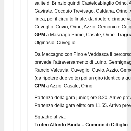
salite di Brinzio quindi Castelcabiaglio Orino
Gavirate, Cocquio Trevisago, Caldana, Orino, Az
linea, per il circuito finale, da ripetere cinque
Cuveglio, Cuvio, Orino, Azzio, Gemonio e Cittig
GPM
a Masciago Primo, Casale, Orino.
Tragu
Olginasio, Cuveglio.
Da Maccagno con Pino e Veddasca il percorso d
prevede l’attraversamento di Luino, Germigna
Rancio Valcuvia, Cuveglio, Cuvio, Azzio, Gemonio
(da ripetere due volte) poi un giro identico a que
GPM
a Azzio, Casale, Orino.
Partenza della gara junior; ore 8.20. Arrivo pre
Partenza della gara elite: ore 11.55. Arrivo pre
Squadre al via:
Trofeo Alfredo Binda – Comune di Cittiglio