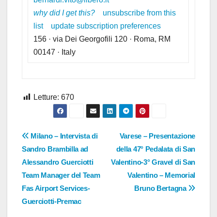
why did I get this?
unsubscribe from this
list
update subscription preferences
156 · via Dei Georgofili 120 · Roma, RM
00147 · Italy
Letture:
670
Navigazione
Milano – Intervista di
Varese – Presentazione
Sandro Brambilla ad
della 47° Pedalata di San
articoli
Alessandro Guerciotti
Valentino-3° Gravel di San
Team Manager del Team
Valentino – Memorial
Fas Airport Services-
Bruno Bertagna
Guerciotti-Premac