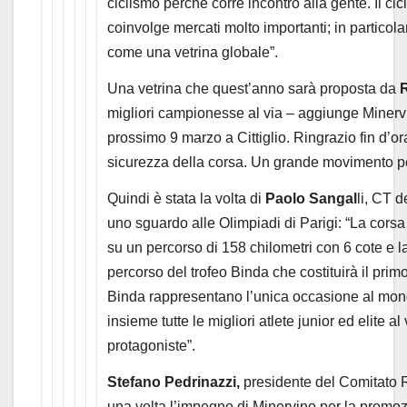
ciclismo perché corre incontro alla gente. Il c
coinvolge mercati molto importanti; in particol
come una vetrina globale”.
Una vetrina che quest’anno sarà proposta da
migliori campionesse al via – aggiunge Minervin
prossimo 9 marzo a Cittiglio. Ringrazio fin d’or
sicurezza della corsa. Un grande movimento pe
Quindi è stata la volta di
Paolo Sangal
li, CT d
uno sguardo alle Olimpiadi di Parigi: “La cors
su un percorso di 158 chilometri con 6 cote e l
percorso del trofeo Binda che costituirà il primo 
Binda rappresentano l’unica occasione al mon
insieme tutte le migliori atlete junior ed elite al
protagoniste”.
Stefano Pedrinazzi,
presidente del Comitato R
una volta l’impegno di Minervino per la promo