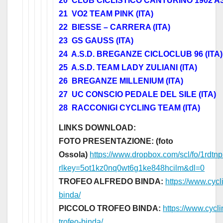
20 CLUB CICLISTICO CANTURINO 1902 AS
21 VO2 TEAM PINK (ITA)
22 BIESSE – CARRERA (ITA)
23 GS GAUSS (ITA)
24 A.S.D. BREGANZE CICLOCLUB 96 (ITA)
25 A.S.D. TEAM LADY ZULIANI (ITA)
26 BREGANZE MILLENIUM (ITA)
27 UC CONSCIO PEDALE DEL SILE (ITA)
28 RACCONIGI CYCLING TEAM (ITA)
LINKS DOWNLOAD:
FOTO PRESENTAZIONE: (foto
Ossola)
https://www.dropbox.com/scl/fo/1rdtnp
rlkey=5ot1kz0nq0wt6g1ke848hcilm&dl=0
TROFEO ALFREDO BINDA:
https://www.cycl
binda/
PICCOLO TROFEO BINDA:
https://www.cycl
trofeo-binda/