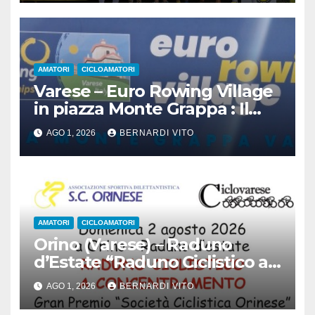
AMATORI
CICLOAMATORI
Varese – Euro Rowing Village
in piazza Monte Grappa : Il
Canottaggio ospita il Ciclismo
AGO 1, 2026
BERNARDI VITO
AMATORI
CICLOAMATORI
Orino (Varese) – Raduno
d’Estate “Raduno Ciclistico a
Concentramento” : Gran
AGO 1, 2026
BERNARDI VITO
Premio Società Ciclistica
Orinese domenica 02 Agosto