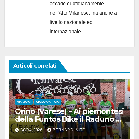
accade quotidianamente
nell'Alto Milanese, ma anche a
livello nazionale ed
internazionale
Articoli correlati
AMATORI
CICLOAMATORI
Orino (Varese) – Ai piemontesi
della Funtos Bike il Raduno di
Orino
AGO 4, 2026
BERNARDI VITO