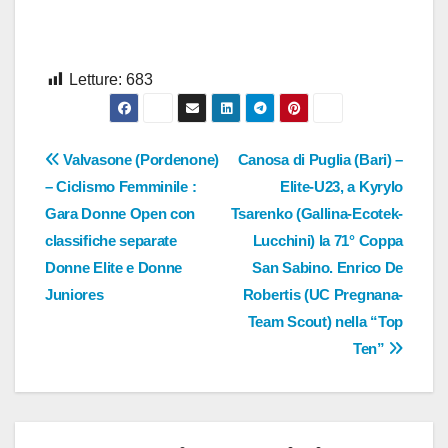
Letture:
683
Navigazione
Valvasone (Pordenone)
Canosa di Puglia (Bari) –
– Ciclismo Femminile :
Elite-U23, a Kyrylo
articoli
Gara Donne Open con
Tsarenko (Gallina-Ecotek-
classifiche separate
Lucchini) la 71° Coppa
Donne Elite e Donne
San Sabino. Enrico De
Juniores
Robertis (UC Pregnana-
Team Scout) nella “Top
Ten”