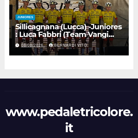
JUNIORES
Sillicagnana (Lucca) -Juniores
: Luca Fabbri (Team Vangi
Tommasini) vince il “Gran
08/08/2026
BERNARDI VITO
Premio Garfagnana –
Memorial Gino Bartali”
www.pedaletricolore.
it