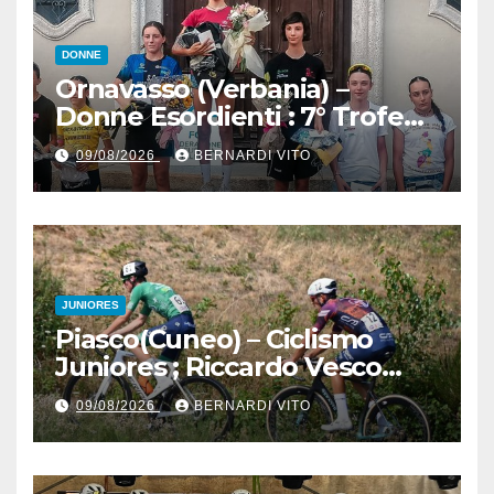
DONNE
Ornavasso (Verbania) –
Donne Esordienti : 7° Trofeo
Santuario Madonna del
09/08/2026
BERNARDI VITO
Boden, Aurora Cerame e
Martina Zavattero le neo
campionesse regionali FCI
Piemonte
JUNIORES
Piasco(Cuneo) – Ciclismo
Juniores ; Riccardo Vesco
(Guerrini-Senaghese) al
09/08/2026
BERNARDI VITO
fotofinish su Gugnino (UC
Piasco) e Jedrysek (SC
Fagnano Nuova)