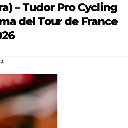
a) – Tudor Pro Cycling
mma del Tour de France
026
ng;