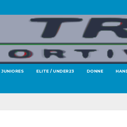
JUNIORES
ELITE / UNDER23
DONNE
HAND