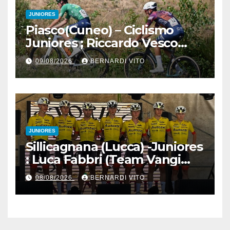
JUNIORES
Piasco(Cuneo) – Ciclismo
Juniores ; Riccardo Vesco
(Guerrini-Senaghese) al
09/08/2026
BERNARDI VITO
fotofinish su Gugnino (UC
Piasco) e Jedrysek (SC
Fagnano Nuova)
JUNIORES
Sillicagnana (Lucca) -Juniores
: Luca Fabbri (Team Vangi
Tommasini) vince il “Gran
08/08/2026
BERNARDI VITO
Premio Garfagnana –
Memorial Gino Bartali”