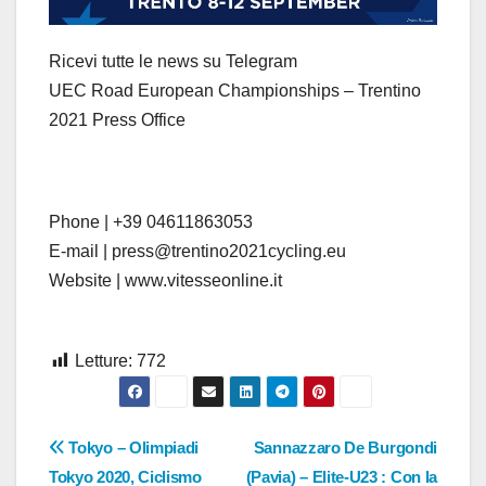
Ricevi tutte le news su Telegram
UEC Road European Championships – Trentino
2021 Press Office
Phone | +39 04611863053
E-mail | press@trentino2021cycling.eu
Website | www.vitesseonline.it
Letture:
772
Navigazione
Tokyo – Olimpiadi
Sannazzaro De Burgondi
Tokyo 2020, Ciclismo
(Pavia) – Elite-U23 : Con la