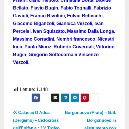
Pisani, Carlo Tiepolo, Christina Botta, Davide
Bellato, Flavio Bugin, Fabio Tognalli, Fabrizio
Gavioli, Franco Rivoltini, Fulvio Rebecchi,
Giacomo Biganzoli, Gianluca Vezzoli, Ivan
Percelsi, Ivan Squizzato, Massimo Dalla Longa,
Massimo Corradini, Nembri francesco, Nicastri
luca, Paolo Minuz, Roberto Governali, Vittorino
Bugin, Gregorio Sottocorna e Vincenzo
Vezzoli.
Letture:
1.148
Navigazione
Calusco D’Adda
Borgonuovo (Prato) – G.S.
(Bergamo) – Ciclocross
Borgonuovo in
articoli
dell’Epifania : 33° Trofeo
allestimento con