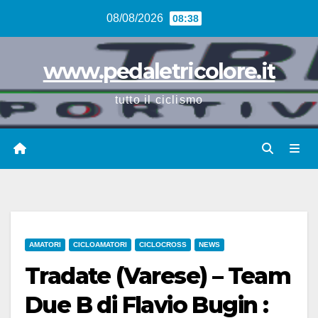
Vai
08/08/2026
08:38
al
contenuto
www.pedaletricolore.it
tutto il ciclismo
AMATORI
CICLOAMATORI
CICLOCROSS
NEWS
Tradate (Varese) – Team
Due B di Flavio Bugin :