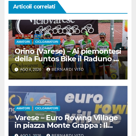
Articoli correlati
AMATORI
CICLOAMATORI
Orino (Varese) – Ai piemontesi
della Funtos Bike il Raduno di
Orino
AGO 4, 2026
BERNARDI VITO
AMATORI
CICLOAMATORI
Varese – Euro Rowing Village
in piazza Monte Grappa : Il
Canottaggio ospita il Ciclismo
AGO 1, 2026
BERNARDI VITO