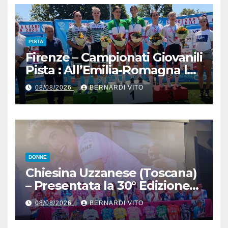
PISTA
Firenze – Campionati Giovanili
Pista : All’Emilia-Romagna la
Maglia Tricolore Madison
08/08/2026
BERNARDI VITO
“Donne Allieve”
DONNE
Chiesina Uzzanese (Toscana)
– Presentata la 30° Edizione
del Giro della Toscana
08/08/2026
BERNARDI VITO
Femminile : Si disputerà dal
27 al 30 Agosto 2026