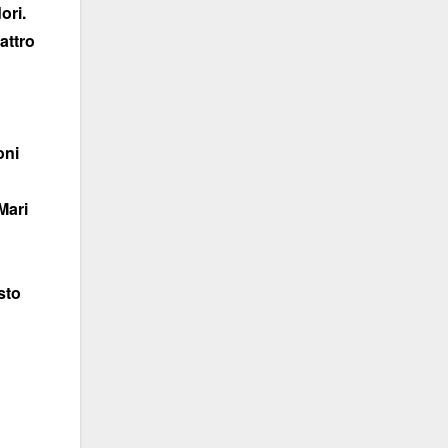
ori.
attro
oni
Mari
sto