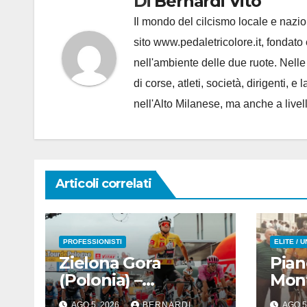
Di
Bernardi Vito
Il mondo del cilcismo locale e nazion
sito www.pedaletricolore.it, fondato 
nell'ambiente delle due ruote. Nell
di corse, atleti, società, dirigenti
nell'Alto Milanese, ma anche a live
Articoli correlati
PROFESSIONISTI
ELITE / 
Zielona Gora
Pian
(Polonia) –
Mon
Jonathan Milan
(Anc
AGO 5, 2026
BERNARDI
AGO 5