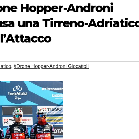
one Hopper-Androni
lusa una Tirreno-Adriatic
l’Attacco
iatico
,
#Drone Hopper-Androni Giocattoli