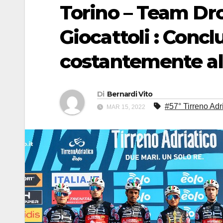
Torino – Team Dr
Giocattoli : Conc
costantemente al
Di
Bernardi Vito
#57° Tirreno Adr
MAR 15, 2022