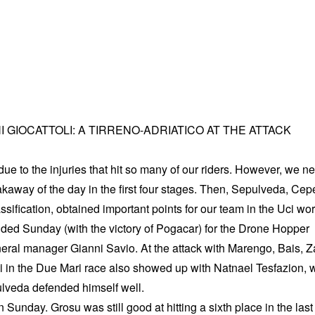
IOCATTOLI: A TIRRENO-ADRIATICO AT THE ATTACK
due to the injuries that hit so many of our riders. However, we n
eakaway of the day in the first four stages. Then, Sepulveda, Ce
assification, obtained important points for our team in the Uci wor
nded Sunday (with the victory of Pogacar) for the Drone Hopper
eral manager Gianni Savio. At the attack with Marengo, Bais, Z
 in the Due Mari race also showed up with Natnael Tesfazion, 
ulveda defended himself well.
Sunday. Grosu was still good at hitting a sixth place in the last