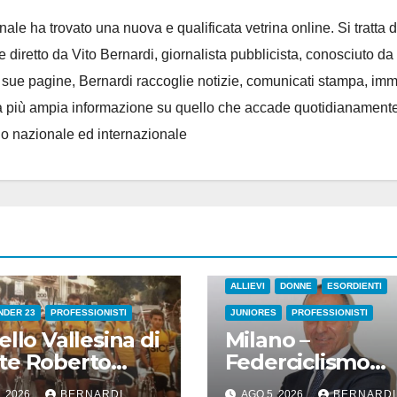
ale ha trovato una nuova e qualificata vetrina online. Si tratta d
e diretto da Vito Bernardi, giornalista pubblicista, conosciuto da t
e sue pagine, Bernardi raccoglie notizie, comunicati stampa, im
, e la più ampia informazione su quello che accade quotidianament
llo nazionale ed internazionale
ALLIEVI
DONNE
ESORDIENTI
UNDER 23
PROFESSIONISTI
JUNIORES
PROFESSIONISTI
ello Vallesina di
Milano –
te Roberto
Federciclismo
ona) – Addio ad
Nazionale : Lett
, 2026
BERNARDI
AGO 5, 2026
BERNARDI