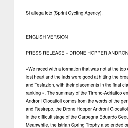
Si allega foto (Sprint Cycling Agency).
ENGLISH VERSION
PRESS RELEASE – DRONE HOPPER ANDRONI G
«We raced with a formation that was not at the top 
lost heart and the lads were good at hitting the br
and Tesfazion, with their placements in the final cl
ranking ». The summary of the Tirreno-Adriatico e
Androni Giocattoli comes from the words of the gen
and Restrepo, the Drone Hopper Androni Giocattoli
in the difficult stage of the Carpegna Eduardo Sep
Meanwhile, the Istrian Spring Trophy also ended on 