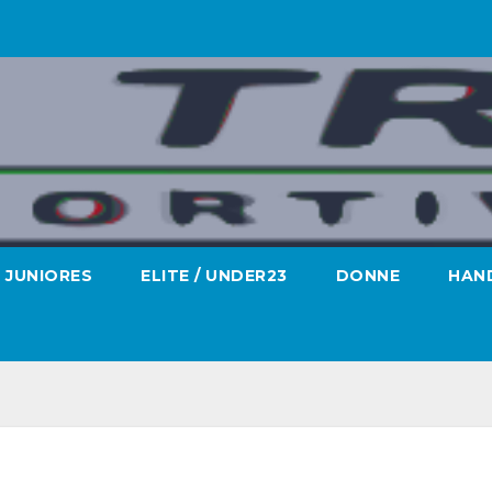
JUNIORES
ELITE / UNDER23
DONNE
HAND