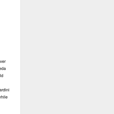
ever
peda
ld
ardini
while