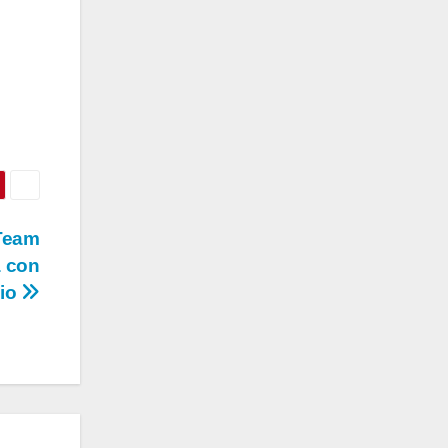
 Team
a con
dio