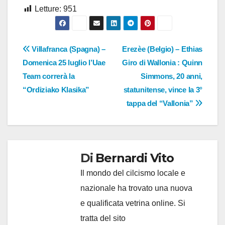
Letture:
951
Navigazione
Villafranca (Spagna) –
Erezèe (Belgio) – Ethias
Domenica 25 luglio l’Uae
Giro di Wallonia : Quinn
articoli
Team correrà la
Simmons, 20 anni,
“Ordiziako Klasika”
statunitense, vince la 3°
tappa del “Vallonia”
Di
Bernardi Vito
Il mondo del cilcismo locale e
nazionale ha trovato una nuova
e qualificata vetrina online. Si
tratta del sito