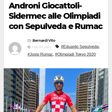
Androni Giocattoli-
Sidermec alle Olimpiadi
con Sepulveda e Rumac
Di
Bernardi Vito
#Eduardo Sepulveda
,
LUG 23, 2021
#Josip Rumac
,
#Olimpiadi Tokyo 2020