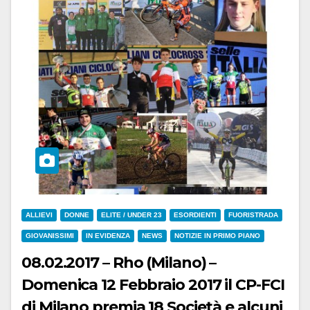
ALLIEVI
DONNE
ELITE / UNDER 23
ESORDIENTI
FUORISTRADA
GIOVANISSIMI
IN EVIDENZA
NEWS
NOTIZIE IN PRIMO PIANO
08.02.2017 – Rho (Milano) –
Domenica 12 Febbraio 2017 il CP-FCI
di Milano premia 18 Società e alcuni