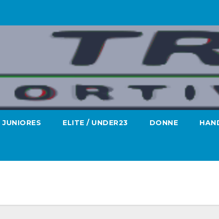
JUNIORES
ELITE / UNDER23
DONNE
HAND