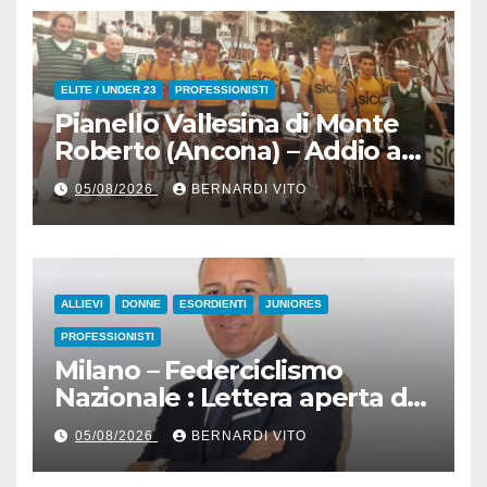
ELITE / UNDER 23
PROFESSIONISTI
Pianello Vallesina di Monte
Roberto (Ancona) – Addio ad
Alderino Bartoloni, Direttore
05/08/2026
BERNARDI VITO
Sportivo rigorosamente
Gentile
ALLIEVI
DONNE
ESORDIENTI
JUNIORES
PROFESSIONISTI
Milano – Federciclismo
Nazionale : Lettera aperta del
Presidente Cordiano
05/08/2026
BERNARDI VITO
Dagnoni