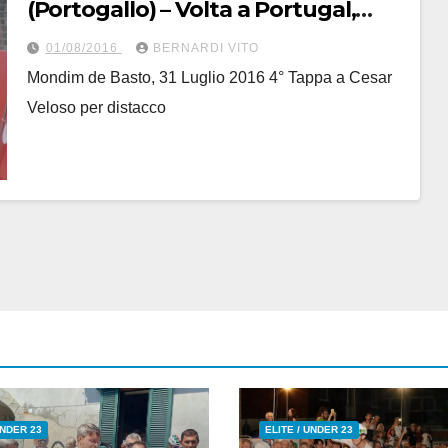
(Portogallo) – Volta a Portugal,
Ordine d’arrivo e Classifiche
01/08/2016
BERNARDI VITO
complete : 4° tappa allo spagnolo
Mondim de Basto, 31 Luglio 2016 4° Tappa a Cesar
Gustavo Cesar Veloso –
Veloso per distacco
Fotoservizio di Jean Claude
Faucher
UNDER 23
ELITE / UNDER 23