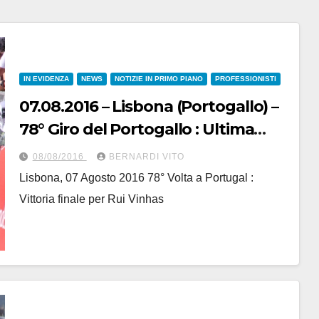
IN EVIDENZA
NEWS
NOTIZIE IN PRIMO PIANO
PROFESSIONISTI
07.08.2016 – Lisbona (Portogallo) –
78° Giro del Portogallo : Ultima
tappa allo spagnolo Gustavo Cesar
08/08/2016
BERNARDI VITO
Veloso, La 78° Volta A Portugal a
Lisbona, 07 Agosto 2016 78° Volta a Portugal :
Rui Vinhas-Fotoservizio di Jean
Vittoria finale per Rui Vinhas
Claude Faucher