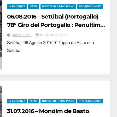
IN EVIDENZA
NEWS
NOTIZIE IN PRIMO PIANO
PROFESSIONISTI
06.08.2016 – Setúbal (Portogallo) –
78° Giro del Portogallo : Penultima
tappa con 4 Italiani nei primi 10-
06/08/2016
BERNARDI VITO
Fotoservizio di Jean Claude
Setúbal, 06 Agosto 2016 9° Tappa da Alcacer a
Faucher
Setúbal
IN EVIDENZA
NEWS
NOTIZIE IN PRIMO PIANO
PROFESSIONISTI
31.07.2016 – Mondim de Basto