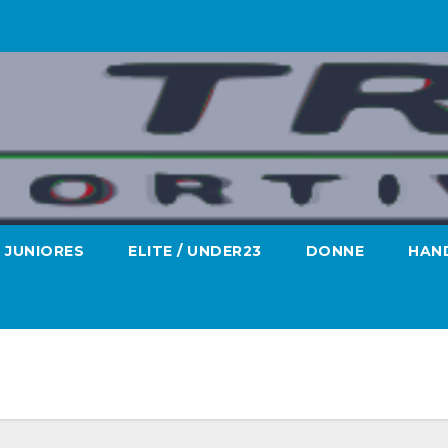
JUNIORES
ELITE / UNDER23
DONNE
HAND