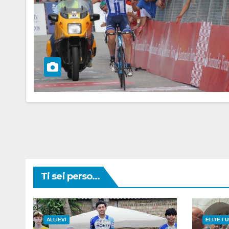
Ti sei perso...
ALLIEVI
ELITE / 