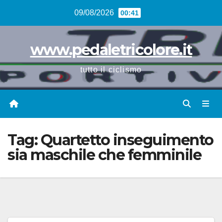
Vai
09/08/2026
00:41
al
contenuto
www.pedaletricolore.it
tutto il ciclismo
Tag:
Quartetto inseguimento
sia maschile che femminile