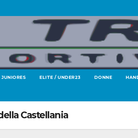
JUNIORES
ELITE / UNDER23
DONNE
HAND
della Castellania