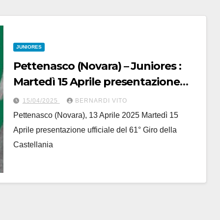
JUNIORES
Pettenasco (Novara) – Juniores :
Martedì 15 Aprile presentazione
ufficiale del 61° Giro della
15/04/2025
BERNARDI VITO
Castellania
Pettenasco (Novara), 13 Aprile 2025 Martedì 15
Aprile presentazione ufficiale del 61° Giro della
Castellania