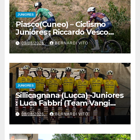
JUNIORES
Piasco(Cuneo) – Ciclismo
Juniores ; Riccardo Vesco
(Guerrini-Senaghese) al
09/08/2026
BERNARDI VITO
fotofinish su Gugnino (UC
Piasco) e Jedrysek (SC
Fagnano Nuova)
JUNIORES
Sillicagnana (Lucca) -Juniores
: Luca Fabbri (Team Vangi
Tommasini) vince il “Gran
08/08/2026
BERNARDI VITO
Premio Garfagnana –
Memorial Gino Bartali”