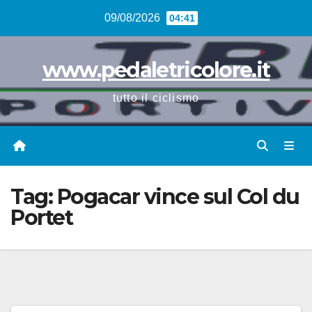
Vai
09/08/2026
04:41
al
contenuto
www.pedaletricolore.it
tutto il ciclismo
Tag:
Pogacar vince sul Col du
Portet