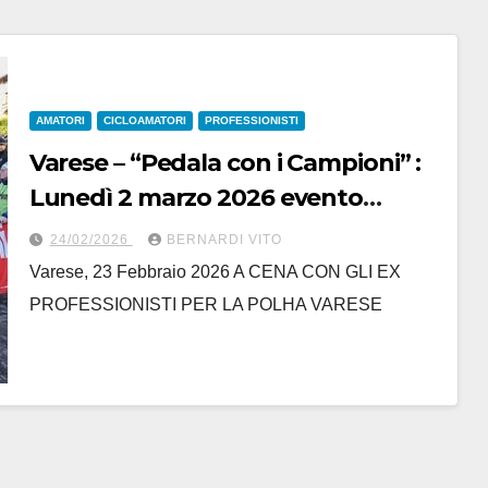
AMATORI
CICLOAMATORI
PROFESSIONISTI
Varese – “Pedala con i Campioni” :
Lunedì 2 marzo 2026 evento
benefico al ristorante Le
24/02/2026
BERNARDI VITO
Fontanelle di Vedano Olona
Varese, 23 Febbraio 2026 A CENA CON GLI EX
PROFESSIONISTI PER LA POLHA VARESE