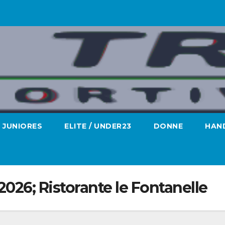
JUNIORES
ELITE / UNDER23
DONNE
HAND
026; Ristorante le Fontanelle