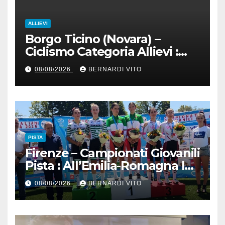
ALLIEVI
Borgo Ticino (Novara) –
Ciclismo Categoria Allievi :
Domenica 9 Agosto
08/08/2026
BERNARDI VITO
PISTA
Firenze – Campionati Giovanili
Pista : All’Emilia-Romagna la
Maglia Tricolore Madison
08/08/2026
BERNARDI VITO
“Donne Allieve”