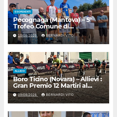
ESORDIENTI
Pecognaga (Mantova) – 5°
Trofeo Comune di
Pecognaga – Doppia gara
10/08/2026
BERNARDI VITO
Esordienti – Organizzazione
Ciclo Club Guidizzolo 1977:
Fotoservizio di Paolo Biondo
ALLIEVI
Boro Ticino (Novara) – Allievi :
Gran Premio 12 Martiri al
trentino Pietro Valenti
09/08/2026
BERNARDI VITO
(Ciclistica Dro) con 1’30” sul
bergamasco Pietro resca (SC
Romanese) – Servizio