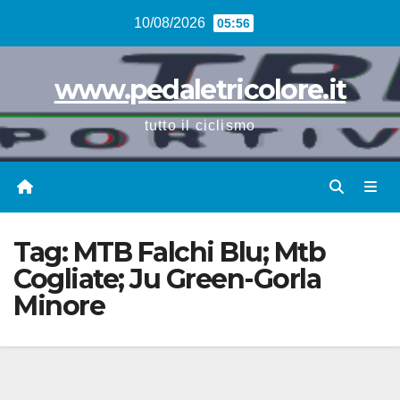
Vai
10/08/2026
05:56
al
contenuto
www.pedaletricolore.it
tutto il ciclismo
Tag:
MTB Falchi Blu; Mtb
Cogliate; Ju Green-Gorla
Minore