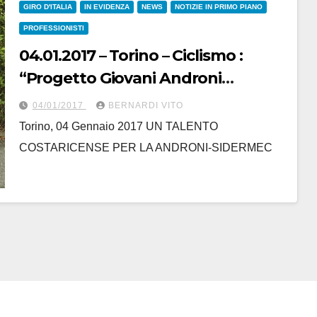
GIRO D'ITALIA
IN EVIDENZA
NEWS
NOTIZIE IN PRIMO PIANO
PROFESSIONISTI
04.01.2017 – Torino – Ciclismo :
“Progetto Giovani Androni
Sidermec”, con Kevin Rivera un
04/01/2017
BERNARDI VITO
altro tassello per proseguire sulla
Torino, 04 Gennaio 2017 UN TALENTO
strada della valorizzazione dei
COSTARICENSE PER LA ANDRONI-SIDERMEC
giovani talenti