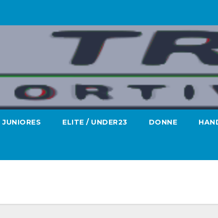
JUNIORES
ELITE / UNDER23
DONNE
HAND