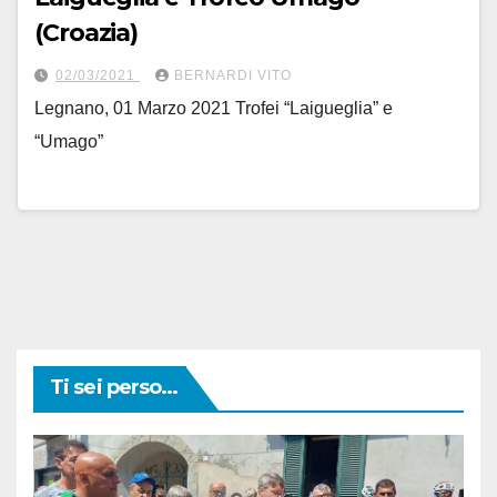
(Croazia)
02/03/2021
BERNARDI VITO
Legnano, 01 Marzo 2021 Trofei “Laigueglia” e
“Umago”
Ti sei perso...