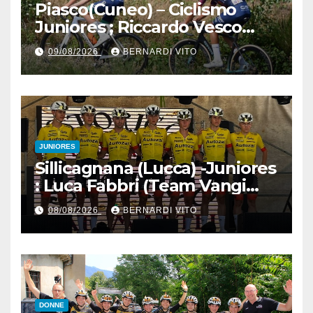
Piasco(Cuneo) – Ciclismo
Juniores ; Riccardo Vesco
(Guerrini-Senaghese) al
09/08/2026
BERNARDI VITO
fotofinish su Gugnino (UC
Piasco) e Jedrysek (SC
Fagnano Nuova)
JUNIORES
Sillicagnana (Lucca) -Juniores
: Luca Fabbri (Team Vangi
Tommasini) vince il “Gran
08/08/2026
BERNARDI VITO
Premio Garfagnana –
Memorial Gino Bartali”
DONNE