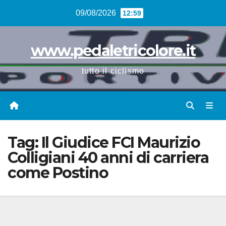
Vai
09/08/2026
12:59
al
contenuto
www.pedaletricolore.it
tutto il ciclismo
Tag:
Il Giudice FCI Maurizio
Colligiani 40 anni di carriera
come Postino