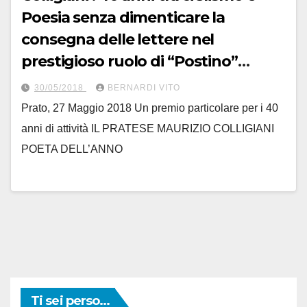
Poesia senza dimenticare la
consegna delle lettere nel
prestigioso ruolo di “Postino”
quando il Postino era (A RAGIONE)
30/05/2018
BERNARDI VITO
un personaggio ed un emblema
Prato, 27 Maggio 2018 Un premio particolare per i 40
del paese che si serviva
anni di attività IL PRATESE MAURIZIO COLLIGIANI
POETA DELL’ANNO
Ti sei perso...