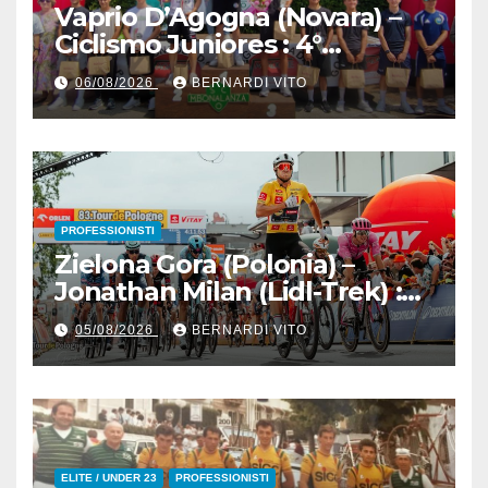
Vaprio D’Agogna (Novara) –
Ciclismo Juniores : 4°
Memorial Pippo Fallarini al
06/08/2026
BERNARDI VITO
valsusano Graziano Paolo
Marangon (Team Guerrini –
Senaghese)
PROFESSIONISTI
Zielona Gora (Polonia) –
Jonathan Milan (Lidl-Trek) :
Vince la terza tappa di
05/08/2026
BERNARDI VITO
seguito e in maglia gialla
all’83° Giro di Polonia
ELITE / UNDER 23
PROFESSIONISTI