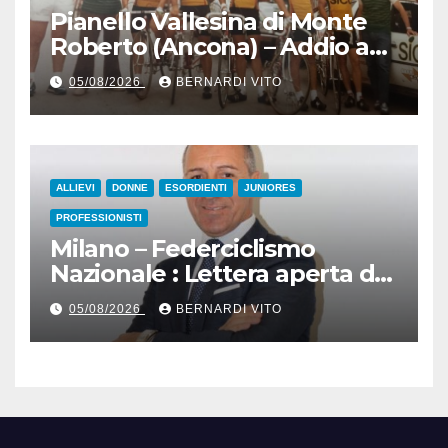
Pianello Vallesina di Monte
Roberto (Ancona) – Addio ad
Alderino Bartoloni, Direttore
05/08/2026
BERNARDI VITO
Sportivo rigorosamente
Gentile
ALLIEVI
DONNE
ESORDIENTI
JUNIORES
PROFESSIONISTI
Milano – Federciclismo
Nazionale : Lettera aperta del
Presidente Cordiano
05/08/2026
BERNARDI VITO
Dagnoni