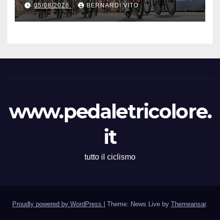
Vince la terza tappa di
05/08/2026
BERNARDI VITO
seguito e in maglia gialla
all’83° Giro di Polonia
www.pedaletricolore.
it
tutto il ciclismo
Proudly powered by WordPress
|
Theme: News Live by
Themeansar
.