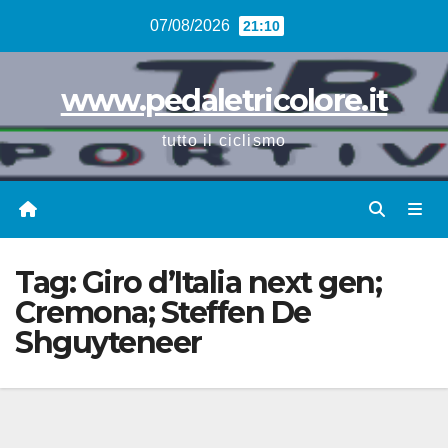
Vai
07/08/2026
21:10
al
contenuto
www.pedaletricolore.it
tutto il ciclismo
Tag:
Giro d’Italia next gen;
Cremona; Steffen De
Shguyteneer