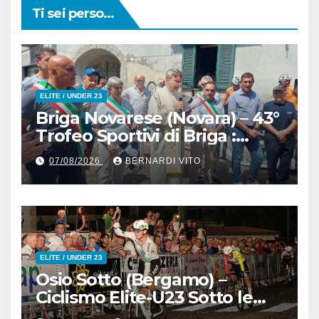
Ti sei perso...
ELITE / UNDER 23
Briga Novarese (Novara) – 43°
Trofeo Sportivi di Briga :
Nicolò Arrighetti è ancora lui
07/08/2026
BERNARDI VITO
il Re del Muro di San
Colombano
ELITE / UNDER 23
Osio Sotto (Bergamo) –
Ciclismo Elite-U23 Sotto le
Stelle : Kevin Bertoncelli (SC