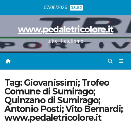
Vai
07/08/2026
18:52
al
contenuto
www.pedaletricolore.it
tutto il ciclismo
Tag:
Giovanissimi; Trofeo
Comune di Sumirago;
Quinzano di Sumirago;
Antonio Posti; Vito Bernardi;
www.pedaletricolore.it