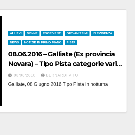
ALLIEVI
DONNE
ESORDIENTI
GIOVANISSIMI
IN EVIDENZA
NEWS
NOTIZIE IN PRIMO PIANO
PISTA
08.06.2016 – Galliate (Ex provincia
Novara) – Tipo Pista categorie varie
: Domani, in notturna il “Gran
08/06/2016
BERNARDI VITO
Premio Citta^ di Galliate” –
Galliate, 08 Giugno 2016 Tipo Pista in notturna
Collaborazione tecnica di
ciclo@system-Gio.More