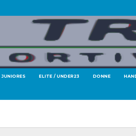
JUNIORES
ELITE / UNDER23
DONNE
HAND