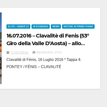
ELITE / UNDER 23
IN EVIDENZA
NEWS
NOTIZIE IN PRIMO PIANO
16.07.2016 – Clavalitè di Fenis (53°
Giro della Valle D’Aosta) – allo
svizzero Kilian Frankiny il
17/07/2016
BERNARDI VITO
“Tappone” di Clavalitè
Clavalitè di Fènis, 16 Luglio 2016 * Tappa 4:
PONTEY / FÉNIS – CLAVALITÉ