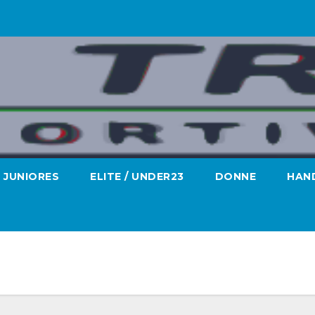
JUNIORES
ELITE / UNDER23
DONNE
HAND