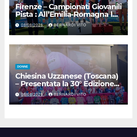
Firenze – Campionati Giovanili
Pista : All’Emilia-Romagna la
Maglia Tricolore Madison
08/08/2026
BERNARDI VITO
“Donne Allieve”
DONNE
Chiesina Uzzanese (Toscana)
– Presentata la 30° Edizione
del Giro della Toscana
08/08/2026
BERNARDI VITO
Femminile : Si disputerà dal
27 al 30 Agosto 2026