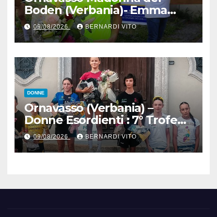
Boden (Verbania)- Emma
Cocca per la rivincita su
09/08/2026
BERNARDI VITO
Firenze, Elisa Paiusco
Sansottera per la riconferma
tra le migliori Donne Allieve
DONNE
Ornavasso (Verbania) –
Donne Esordienti : 7° Trofeo
Santuario Madonna del
09/08/2026
BERNARDI VITO
Boden, Aurora Cerame e
Martina Zavattero le neo
campionesse regionali FCI
Piemonte