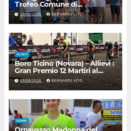
Trofeo Comune di
Pecognaga – Doppia gara
10/08/2026
BERNARDI VITO
Esordienti – Organizzazione
Ciclo Club Guidizzolo 1977:
Fotoservizio di Paolo Biondo
ALLIEVI
Boro Ticino (Novara) – Allievi :
Gran Premio 12 Martiri al
trentino Pietro Valenti
09/08/2026
BERNARDI VITO
(Ciclistica Dro) con 1’30” sul
bergamasco Pietro resca (SC
Romanese) – Servizio
fotografico di Luciano
Pedretti
DONNE
Ornavasso Madonna del