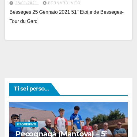
26/01/2021
BERNARDI VITO
Besseges 25 Gennaio 2021 51° Etoile de Besseges-
Tour du Gard
Ti sei perso...
ESORDIENTI
Pecognaga (Mantova) – 5°