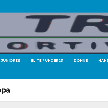
JUNIORES
ELITE / UNDER23
DONNE
HAND
ppa