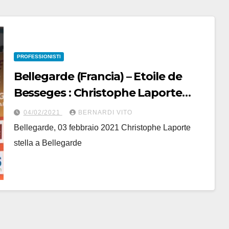
PROFESSIONISTI
Bellegarde (Francia) – Etoile de
Besseges : Christophe Laporte
porta a 3 le vittorie francesi su 3
04/02/2021
BERNARDI VITO
gare disputate
Bellegarde, 03 febbraio 2021 Christophe Laporte
stella a Bellegarde