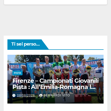
Ti sei perso...
PISTA
Firenze – Campionati Giovanili
Pista : All’Emilia-Romagna la
Maglia Tricolore Madison
08/08/2026
BERNARDI VITO
“Donne Allieve”