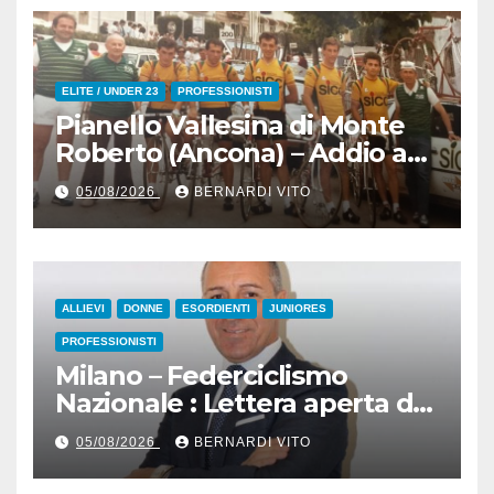
ELITE / UNDER 23
PROFESSIONISTI
Pianello Vallesina di Monte
Roberto (Ancona) – Addio ad
Alderino Bartoloni, Direttore
05/08/2026
BERNARDI VITO
Sportivo rigorosamente
Gentile
ALLIEVI
DONNE
ESORDIENTI
JUNIORES
PROFESSIONISTI
Milano – Federciclismo
Nazionale : Lettera aperta del
Presidente Cordiano
05/08/2026
BERNARDI VITO
Dagnoni