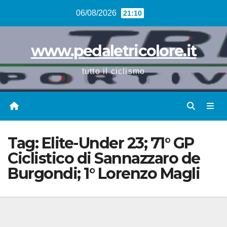
Vai
06/08/2026
21:10
al
contenuto
www.pedaletricolore.it
tutto il ciclismo
Tag:
Elite-Under 23; 71° GP
Ciclistico di Sannazzaro de
Burgondi; 1° Lorenzo Magli