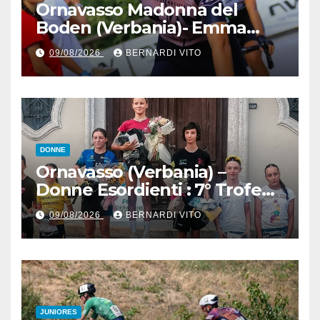
Ornavasso Madonna del
Boden (Verbania)- Emma
Cocca per la rivincita su
09/08/2026
BERNARDI VITO
Firenze, Elisa Paiusco
Sansottera per la riconferma
tra le migliori Donne Allieve
DONNE
Ornavasso (Verbania) –
Donne Esordienti : 7° Trofeo
Santuario Madonna del
09/08/2026
BERNARDI VITO
Boden, Aurora Cerame e
Martina Zavattero le neo
campionesse regionali FCI
Piemonte
JUNIORES