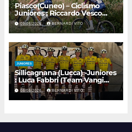
Piasco(Cuneo) – Ciclismo
Juniores ; Riccardo Vesco
(Guerrini-Senaghese) al
09/08/2026
BERNARDI VITO
fotofinish su Gugnino (UC
Piasco) e Jedrysek (SC
Fagnano Nuova)
JUNIORES
Sillicagnana (Lucca) -Juniores
: Luca Fabbri (Team Vangi
Tommasini) vince il “Gran
08/08/2026
BERNARDI VITO
Premio Garfagnana –
Memorial Gino Bartali”