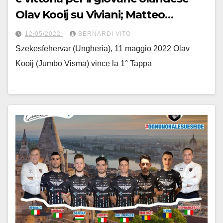
Olav Kooij su Viviani; Matteo
Moschetti è 5°
12/05/2022
BERNARDI VITO
Szekesfehervar (Ungheria), 11 maggio 2022 Olav
Kooij (Jumbo Visma) vince la 1° Tappa