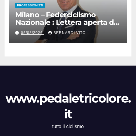
PROFESSIONISTI
Milano – Federciclismo
Nazionale : Lettera aperta del
Presidente Cordiano
05/08/2026
BERNARDI VITO
Dagnoni
www.pedaletricolore.
it
tutto il ciclismo