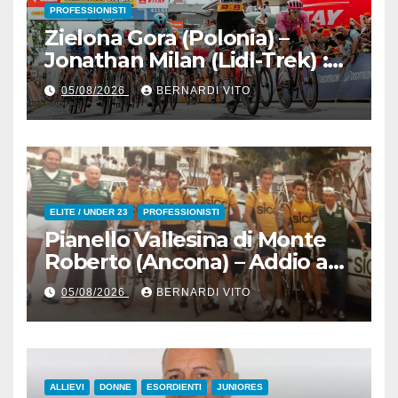
PROFESSIONISTI
Zielona Gora (Polonia) –
Jonathan Milan (Lidl-Trek) :
Vince la terza tappa di
05/08/2026
BERNARDI VITO
seguito e in maglia gialla
all’83° Giro di Polonia
ELITE / UNDER 23
PROFESSIONISTI
Pianello Vallesina di Monte
Roberto (Ancona) – Addio ad
Alderino Bartoloni, Direttore
05/08/2026
BERNARDI VITO
Sportivo rigorosamente
Gentile
ALLIEVI
DONNE
ESORDIENTI
JUNIORES