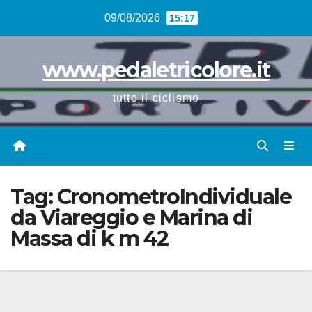
Vai
09/08/2026
15:17
al
contenuto
www.pedaletricolore.it
tutto il ciclismo
Tag:
CronometroIndividuale
da Viareggio e Marina di
Massa di k m 42