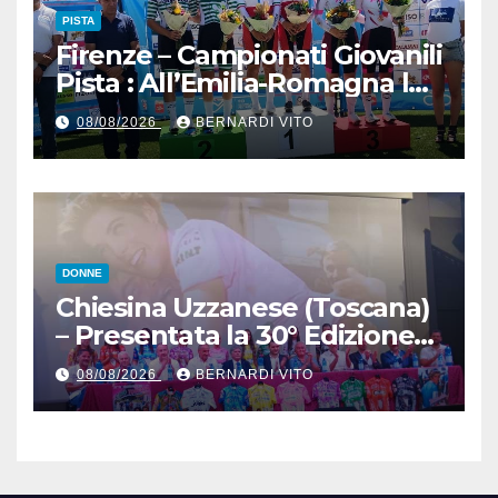
PISTA
Firenze – Campionati Giovanili
Pista : All’Emilia-Romagna la
Maglia Tricolore Madison
08/08/2026
BERNARDI VITO
“Donne Allieve”
DONNE
Chiesina Uzzanese (Toscana)
– Presentata la 30° Edizione
del Giro della Toscana
08/08/2026
BERNARDI VITO
Femminile : Si disputerà dal
27 al 30 Agosto 2026