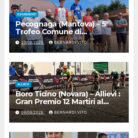
ESORDIENTI
Pecognaga (Mantova) – 5°
Trofeo Comune di
Pecognaga – Doppia gara
10/08/2026
BERNARDI VITO
Esordienti – Organizzazione
Ciclo Club Guidizzolo 1977:
Fotoservizio di Paolo Biondo
ALLIEVI
Boro Ticino (Novara) – Allievi :
Gran Premio 12 Martiri al
trentino Pietro Valenti
09/08/2026
BERNARDI VITO
(Ciclistica Dro) con 1’30” sul
bergamasco Pietro Resca (SC
Romanese) – Servizio