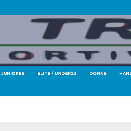
JUNIORES
ELITE / UNDER23
DONNE
HAND