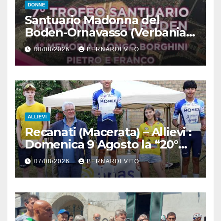
DONNE
Santuario Madonna del
Boden-Ornavasso (Verbania)
– Ciclismo Femminile : Sabato
08/08/2026
BERNARDI VITO
8 Agosto il 7° Trofeo
Santuario Madonna del
Boden per le Esordienti,
Allieve e Juniors
ALLIEVI
Recanati (Macerata) – Allievi :
Domenica 9 Agosto la “20°
Mare e Monti” nelle terre del
07/08/2026
BERNARDI VITO
grande Poeta Italiano
Giacomo Leopardi