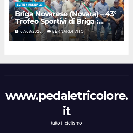
ELITE / UNDER 23
Briga Novarese (Novara) – 43°
Trofeo Sportivi di Briga :
Nicolò Arrighetti è ancora lui
07/08/2026
BERNARDI VITO
il Re del Muro di San
Colombano
www.pedaletricolore.
it
tutto il ciclismo