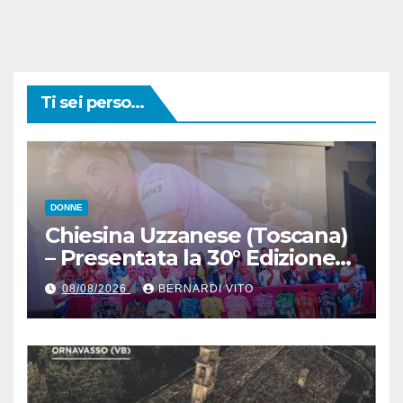
Ti sei perso...
DONNE
Chiesina Uzzanese (Toscana)
– Presentata la 30° Edizione
del Giro della Toscana
08/08/2026
BERNARDI VITO
Femminile : Si disputerà dal
27 al 30 Agosto 2026