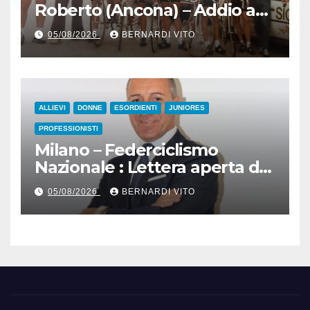
Roberto (Ancona) – Addio ad
Alderino Bartoloni, Direttore
05/08/2026
BERNARDI VITO
Sportivo rigorosamente
Gentile
ALLIEVI
DONNE
ESORDIENTI
JUNIORES
PROFESSIONISTI
Milano – Federciclismo
Nazionale : Lettera aperta del
Presidente Cordiano
05/08/2026
BERNARDI VITO
Dagnoni